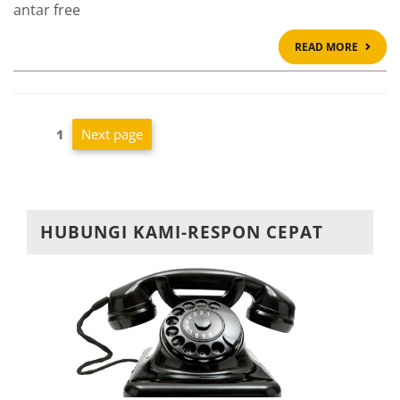
antar free
READ
READ MORE
MOR
Navigasi
Next page
Page
1
pos
HUBUNGI KAMI-RESPON CEPAT