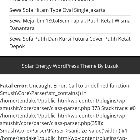
Sewa Sofa Hitam Type Oval Single Jakarta
Sewa Meja Ibm 180x45cm Taplak Putih Ketat Wisma
Danantara
Sewa Sofa Putih Dan Kursi Futura Cover Putih Ketat
Depok
Solar Energy WordPress Theme By Luzuk
Fatal error
: Uncaught Error: Call to undefined function
Smush\Core\Parser\str_contains() in
/home/tendake1/public_html/wp-content/plugins/wp-
smushit/core/parser/class-parser.php:373 Stack trace: #0
/home/tendake1/public_html/wp-content/plugins/wp-
smushit/core/parser/class-parser.php(358):
Smush\Core\Parser\Parser->sanitize_value('width') #1
/home/tendake1/public_html/wp-content/plugins/wp-