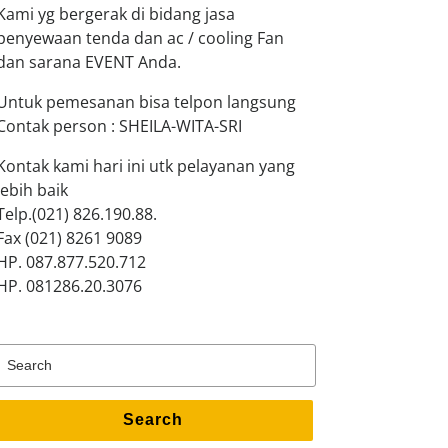
Kami yg bergerak di bidang jasa
penyewaan tenda dan ac / cooling Fan
dan sarana EVENT Anda.
Untuk pemesanan bisa telpon langsung
Contak person : SHEILA-WITA-SRI
Kontak kami hari ini utk pelayanan yang
lebih baik
Telp.(021) 826.190.88.
Fax (021) 8261 9089
HP. 087.877.520.712
HP. 081286.20.3076
Search
for:
Search