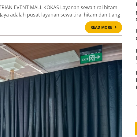
RIAN EVENT MALL KOKAS Layanan sewa tirai hitam
 Jaya adalah pusat layanan sewa tirai hitam dan tiang
READ
READ MORE
MORE