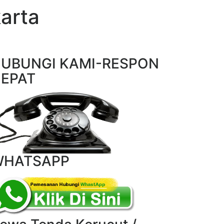
arta
UBUNGI KAMI-RESPON
EPAT
WHATSAPP