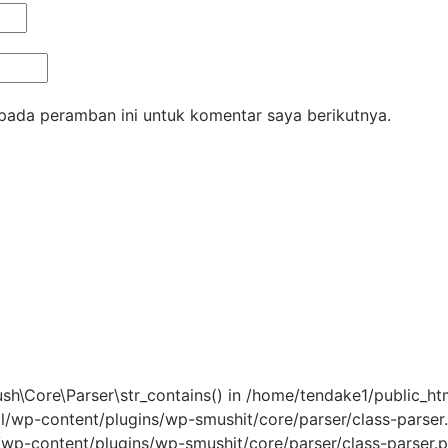
pada peramban ini untuk komentar saya berikutnya.
mush\Core\Parser\str_contains() in /home/tendake1/public_h
l/wp-content/plugins/wp-smushit/core/parser/class-parser
/wp-content/plugins/wp-smushit/core/parser/class-parser.p