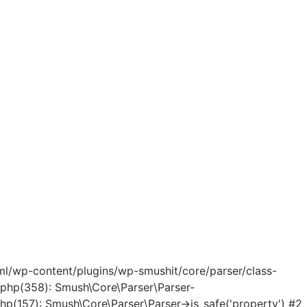
tml/wp-content/plugins/wp-smushit/core/parser/class-
.php(358): Smush\Core\Parser\Parser-
hp(157): Smush\Core\Parser\Parser->is_safe('property') #2