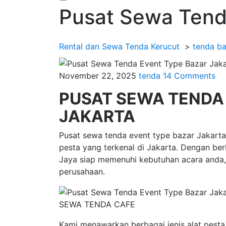
Pusat Sewa Tend
Rental dan Sewa Tenda Kerucut
>
tenda b
November 22, 2025
tenda
14 Comments
PUSAT SEWA TENDA
JAKARTA
Pusat sewa tenda event type bazar Jakarta.
pesta yang terkenal di Jakarta. Dengan ber
Jaya siap memenuhi kebutuhan acara anda, b
perusahaan.
SEWA TENDA CAFE
Kami menawarkan berbagai jenis alat pesta,