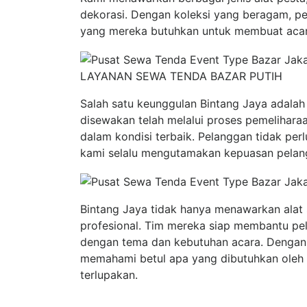
dekorasi. Dengan koleksi yang beragam,
yang mereka butuhkan untuk membuat acar
LAYANAN SEWA TENDA BAZAR PUTIH
Salah satu keunggulan Bintang Jaya adalah
disewakan telah melalui proses pemelihar
dalam kondisi terbaik. Pelanggan tidak perl
kami selalu mengutamakan kepuasan pelan
Bintang Jaya tidak hanya menawarkan alat 
profesional. Tim mereka siap membantu pel
dengan tema dan kebutuhan acara. Dengan p
memahami betul apa yang dibutuhkan oleh 
terlupakan.