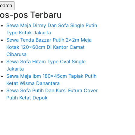
earch
os-pos Terbaru
Sewa Meja Dirmy Dan Sofa Single Putih
Type Kotak Jakarta
Sewa Tenda Bazzar Putih 2x2m Meja
Kotak 120x60cm Di Kantor Camat
Cibarusa
Sewa Sofa Hitam Type Oval Single
Jakarta
Sewa Meja Ibm 180x45cm Taplak Putih
Ketat Wisma Danantara
Sewa Sofa Putih Dan Kursi Futura Cover
Putih Ketat Depok