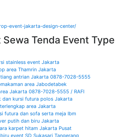
rop-event-jakarta-design-center/
t Sewa Tenda Event Type
si stainless event Jakarta
op area Thamrin Jakarta
tiang antrian Jakarta 0878-7028-5555
pemakaman area Jabodetabek
 area Jakarta 0878-7028-5555 / RAFI
k dan kursi futura polos Jakarta
terlengkap area Jakarta
i futura dan sofa serta meja Ibm
er putih dan biru Jakarta
ra karpet hitam Jakarta Pusat
 biru event SD Sukasari Tangerang