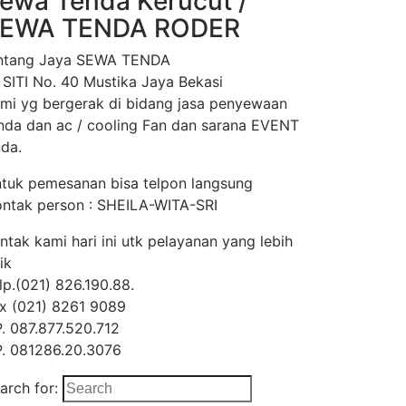
ewa Tenda Kerucut /
EWA TENDA RODER
ntang Jaya SEWA TENDA
. SITI No. 40 Mustika Jaya Bekasi
mi yg bergerak di bidang jasa penyewaan
nda dan ac / cooling Fan dan sarana EVENT
da.
tuk pemesanan bisa telpon langsung
ntak person : SHEILA-WITA-SRI
ntak kami hari ini utk pelayanan yang lebih
ik
lp.(021) 826.190.88.
x (021) 8261 9089
. 087.877.520.712
. 081286.20.3076
arch for: