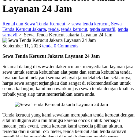
Layanan 24 Jam
Rental dan Sewa Tenda Kerucut
>
sewa tenda kerucut
,
Sewa
Tenda Kerucut Jakarta
,
tenda
,
tenda kerucut
,
tenda sarnafil
,
tenda
sarnavil
>
Sewa Tenda Kerucut Jakarta Layanan 24 Jam
September 11, 2023
tenda
0 Comments
Sewa Tenda Kerucut Jakarta Layanan 24 Jam
Selamat datang di www.tendakerucut.net menyediakan layanan jasa
sewa untuk semua kebutuhan alat pesta dan semua kebutuha tenda,
layanan kami melayani semua wilayah jabodetabek dan sekitarnya,
harga sewa sangat terjangkau dan sangat di rekomendasikan untuk
semua kalangan, kami menawarkan jasa sewa tenda dengan kualitas
terbaik yang siap turut memeriahkan acara anda.
Tenda kerucut yang kami sewakan merupakan tenda kerucut dengan
sifat multiguna atau multifungsi karena cocok untuk berbagai
macam jenis event, tenda kerucut kami tersedia pilihan ukuran,
tersedia dari ukuran 5×5 meter, tenda kerucut atau tenda sarnavil
memiliki sifat movable dapat di pindah dengan mudah sesuai