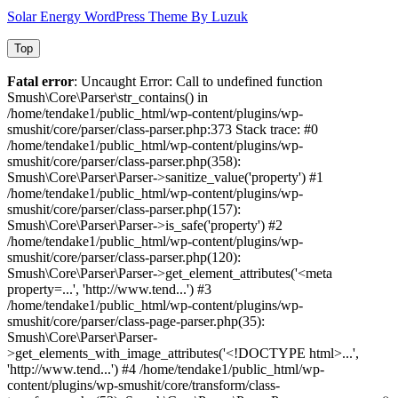
Solar Energy WordPress Theme By Luzuk
Top
Fatal error
: Uncaught Error: Call to undefined function
Smush\Core\Parser\str_contains() in
/home/tendake1/public_html/wp-content/plugins/wp-
smushit/core/parser/class-parser.php:373 Stack trace: #0
/home/tendake1/public_html/wp-content/plugins/wp-
smushit/core/parser/class-parser.php(358):
Smush\Core\Parser\Parser->sanitize_value('property') #1
/home/tendake1/public_html/wp-content/plugins/wp-
smushit/core/parser/class-parser.php(157):
Smush\Core\Parser\Parser->is_safe('property') #2
/home/tendake1/public_html/wp-content/plugins/wp-
smushit/core/parser/class-parser.php(120):
Smush\Core\Parser\Parser->get_element_attributes('<meta
property=...', 'http://www.tend...') #3
/home/tendake1/public_html/wp-content/plugins/wp-
smushit/core/parser/class-page-parser.php(35):
Smush\Core\Parser\Parser-
>get_elements_with_image_attributes('<!DOCTYPE html>...',
'http://www.tend...') #4 /home/tendake1/public_html/wp-
content/plugins/wp-smushit/core/transform/class-