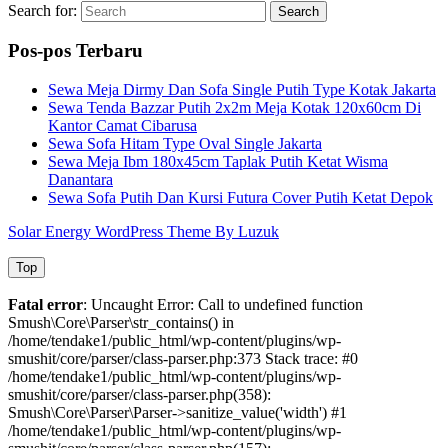
Search for:
Search
Pos-pos Terbaru
Sewa Meja Dirmy Dan Sofa Single Putih Type Kotak Jakarta
Sewa Tenda Bazzar Putih 2x2m Meja Kotak 120x60cm Di
Kantor Camat Cibarusa
Sewa Sofa Hitam Type Oval Single Jakarta
Sewa Meja Ibm 180x45cm Taplak Putih Ketat Wisma
Danantara
Sewa Sofa Putih Dan Kursi Futura Cover Putih Ketat Depok
Solar Energy WordPress Theme By Luzuk
Top
Fatal error
: Uncaught Error: Call to undefined function
Smush\Core\Parser\str_contains() in
/home/tendake1/public_html/wp-content/plugins/wp-
smushit/core/parser/class-parser.php:373 Stack trace: #0
/home/tendake1/public_html/wp-content/plugins/wp-
smushit/core/parser/class-parser.php(358):
Smush\Core\Parser\Parser->sanitize_value('width') #1
/home/tendake1/public_html/wp-content/plugins/wp-