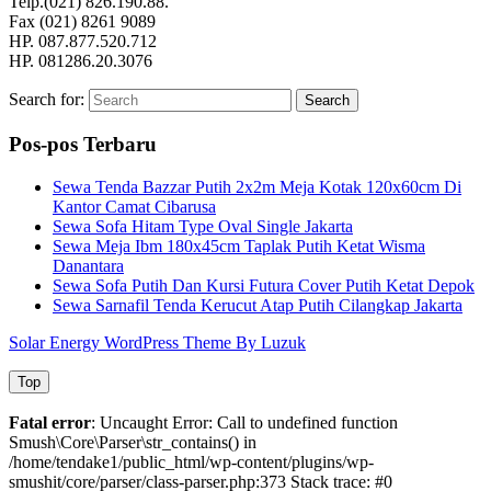
Telp.(021) 826.190.88.
Fax (021) 8261 9089
HP. 087.877.520.712
HP. 081286.20.3076
Search for:
Search
Pos-pos Terbaru
Sewa Tenda Bazzar Putih 2x2m Meja Kotak 120x60cm Di
Kantor Camat Cibarusa
Sewa Sofa Hitam Type Oval Single Jakarta
Sewa Meja Ibm 180x45cm Taplak Putih Ketat Wisma
Danantara
Sewa Sofa Putih Dan Kursi Futura Cover Putih Ketat Depok
Sewa Sarnafil Tenda Kerucut Atap Putih Cilangkap Jakarta
Solar Energy WordPress Theme By Luzuk
Top
Fatal error
: Uncaught Error: Call to undefined function
Smush\Core\Parser\str_contains() in
/home/tendake1/public_html/wp-content/plugins/wp-
smushit/core/parser/class-parser.php:373 Stack trace: #0