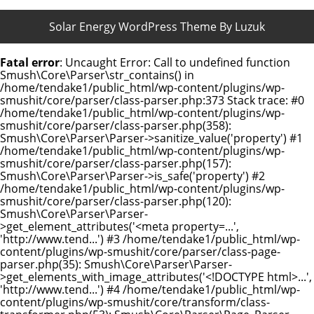
Solar Energy WordPress Theme By Luzuk
Fatal error
: Uncaught Error: Call to undefined function
Smush\Core\Parser\str_contains() in
/home/tendake1/public_html/wp-content/plugins/wp-
smushit/core/parser/class-parser.php:373 Stack trace: #0
/home/tendake1/public_html/wp-content/plugins/wp-
smushit/core/parser/class-parser.php(358):
Smush\Core\Parser\Parser->sanitize_value('property') #1
/home/tendake1/public_html/wp-content/plugins/wp-
smushit/core/parser/class-parser.php(157):
Smush\Core\Parser\Parser->is_safe('property') #2
/home/tendake1/public_html/wp-content/plugins/wp-
smushit/core/parser/class-parser.php(120):
Smush\Core\Parser\Parser-
>get_element_attributes('<meta property=...',
'http://www.tend...') #3 /home/tendake1/public_html/wp-
content/plugins/wp-smushit/core/parser/class-page-
parser.php(35): Smush\Core\Parser\Parser-
>get_elements_with_image_attributes('<!DOCTYPE html>...',
'http://www.tend...') #4 /home/tendake1/public_html/wp-
content/plugins/wp-smushit/core/transform/class-