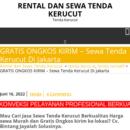
Skip
RENTAL DAN SEWA TENDA
to
KERUCUT
content
Tenda Kerucut
GRATIS ONGKOS KIRIM – Sewa Tenda
Kerucut Di Jakarta
Rental dan Sewa Tenda Kerucut
>
tenda kerucut
,
tenda sarnafil
>
GRATIS ONGKOS KIRIM – Sewa Tenda Kerucut Di Jakarta
Juni 16, 2022
tenda
4 Comments
NVEKSI PELAYANAN PROFESIONAL BERKUALI
Mau Cari Jasa Sewa Tenda Kerucut Berkualitas Harga
sewa Murah dan Gratis Ongkos kirim ke lokasi? Cv.
Bintang Jayalah Solusinya.