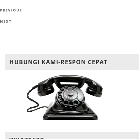
Navigasi
Previous
PREVIOUS
pos
Post
Next
NEXT
Post
HUBUNGI KAMI-RESPON CEPAT