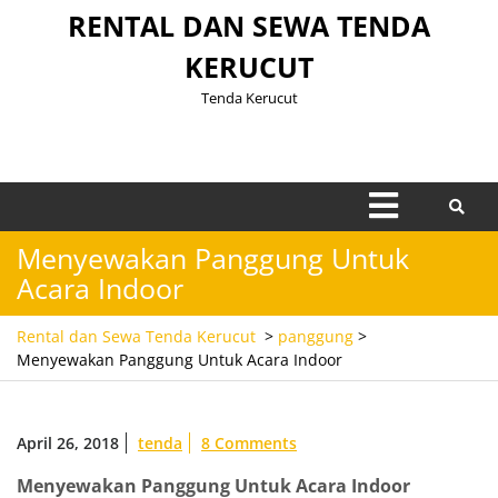
Skip
RENTAL DAN SEWA TENDA
to
KERUCUT
content
Tenda Kerucut
Open
Menu
Menyewakan Panggung Untuk
Acara Indoor
Rental dan Sewa Tenda Kerucut
>
panggung
>
Menyewakan Panggung Untuk Acara Indoor
April 26, 2018
tenda
8 Comments
Menyewakan Panggung Untuk Acara Indoor