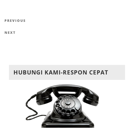
Navigasi
Previous
PREVIOUS
pos
Post
Next
NEXT
Post
HUBUNGI KAMI-RESPON CEPAT