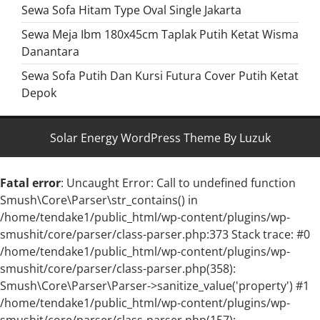
Sewa Sofa Hitam Type Oval Single Jakarta
Sewa Meja Ibm 180x45cm Taplak Putih Ketat Wisma
Danantara
Sewa Sofa Putih Dan Kursi Futura Cover Putih Ketat
Depok
Solar Energy WordPress Theme By Luzuk
Fatal error
: Uncaught Error: Call to undefined function
Smush\Core\Parser\str_contains() in
/home/tendake1/public_html/wp-content/plugins/wp-
smushit/core/parser/class-parser.php:373 Stack trace: #0
/home/tendake1/public_html/wp-content/plugins/wp-
smushit/core/parser/class-parser.php(358):
Smush\Core\Parser\Parser->sanitize_value('property') #1
/home/tendake1/public_html/wp-content/plugins/wp-
smushit/core/parser/class-parser.php(157):