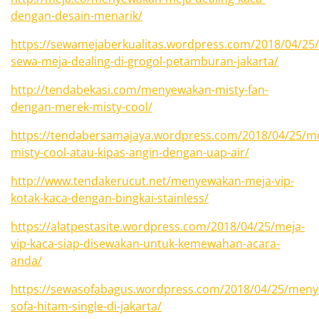
dengan-desain-menarik/
https://sewamejaberkualitas.wordpress.com/2018/04/25/
sewa-meja-dealing-di-grogol-petamburan-jakarta/
http://tendabekasi.com/menyewakan-misty-fan-
dengan-merek-misty-cool/
https://tendabersamajaya.wordpress.com/2018/04/25/
misty-cool-atau-kipas-angin-dengan-uap-air/
http://www.tendakerucut.net/menyewakan-meja-vip-
kotak-kaca-dengan-bingkai-stainless/
https://alatpestasite.wordpress.com/2018/04/25/meja-
vip-kaca-siap-disewakan-untuk-kemewahan-acara-
anda/
https://sewasofabagus.wordpress.com/2018/04/25/men
sofa-hitam-single-di-jakarta/