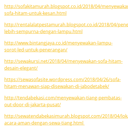
http://sofakitamurah.blogspot.co.id/2018/04/menyewaka
sofa-hitam-untuk-kesan.html
http://rentalalatpestamurah.blogspot.co.id/2018/04/pen
lebih-sempurna-dengan-lampu.html
http://www.bintangjaya.co.id/menyewakan-lampu-
sorot-led-untuk-penerangan/
http://sewakursi.net/2018/04/menyewakan-sofa-hitam-
desain-elegant/
https://sewasofasite.wordpress.com/2018/04/26/sofa-
hitam-menawan-siap-disewakan-di-jabodetabek/
http://tendabekasi.com/menyewakan-tiang-pembatas-
out-door-di-jakarta-pusat/
http://sewatendabekasimurah.blogspot.com/2018/04/loka
acara-aman-dengan-sewa-tiang.html