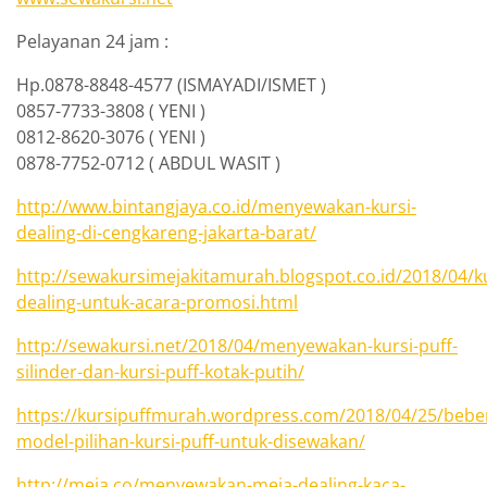
Pelayanan 24 jam :
Hp.0878-8848-4577 (ISMAYADI/ISMET )
0857-7733-3808 ( YENI )
0812-8620-3076 ( YENI )
0878-7752-0712 ( ABDUL WASIT )
http://www.bintangjaya.co.id/menyewakan-kursi-
dealing-di-cengkareng-jakarta-barat/
http://sewakursimejakitamurah.blogspot.co.id/2018/04/ku
dealing-untuk-acara-promosi.html
http://sewakursi.net/2018/04/menyewakan-kursi-puff-
silinder-dan-kursi-puff-kotak-putih/
https://kursipuffmurah.wordpress.com/2018/04/25/bebe
model-pilihan-kursi-puff-untuk-disewakan/
http://meja.co/menyewakan-meja-dealing-kaca-