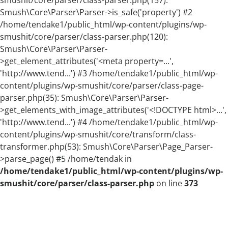
Smush\Core\Parser\Parser->is_safe('property') #2
/home/tendake1/public_html/wp-content/plugins/wp-
smushit/core/parser/class-parser.php(120):
Smush\Core\Parser\Parser-
>get_element_attributes('<meta property=...',
'http://www.tend...') #3 /home/tendake1/public_html/wp-
content/plugins/wp-smushit/core/parser/class-page-
parser.php(35): Smush\Core\Parser\Parser-
>get_elements_with_image_attributes('<!DOCTYPE html>...',
'http://www.tend...') #4 /home/tendake1/public_html/wp-
content/plugins/wp-smushit/core/transform/class-
transformer.php(53): Smush\Core\Parser\Page_Parser-
>parse_page() #5 /home/tendak in
/home/tendake1/public_html/wp-content/plugins/wp-
smushit/core/parser/class-parser.php
on line
373