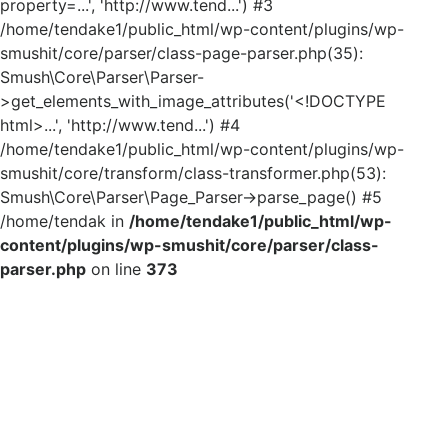
property=...', 'http://www.tend...') #3
/home/tendake1/public_html/wp-content/plugins/wp-
smushit/core/parser/class-page-parser.php(35):
Smush\Core\Parser\Parser-
>get_elements_with_image_attributes('<!DOCTYPE
html>...', 'http://www.tend...') #4
/home/tendake1/public_html/wp-content/plugins/wp-
smushit/core/transform/class-transformer.php(53):
Smush\Core\Parser\Page_Parser->parse_page() #5
/home/tendak in
/home/tendake1/public_html/wp-
content/plugins/wp-smushit/core/parser/class-
parser.php
on line
373