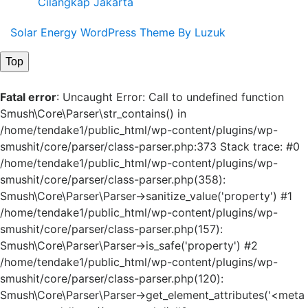
Cilangkap Jakarta
Solar Energy WordPress Theme By Luzuk
Top
Fatal error
: Uncaught Error: Call to undefined function
Smush\Core\Parser\str_contains() in
/home/tendake1/public_html/wp-content/plugins/wp-
smushit/core/parser/class-parser.php:373 Stack trace: #0
/home/tendake1/public_html/wp-content/plugins/wp-
smushit/core/parser/class-parser.php(358):
Smush\Core\Parser\Parser->sanitize_value('property') #1
/home/tendake1/public_html/wp-content/plugins/wp-
smushit/core/parser/class-parser.php(157):
Smush\Core\Parser\Parser->is_safe('property') #2
/home/tendake1/public_html/wp-content/plugins/wp-
smushit/core/parser/class-parser.php(120):
Smush\Core\Parser\Parser->get_element_attributes('<meta