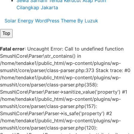
Sewa Sarnafil Tenda Kerucut Atap Putih
Cilangkap Jakarta
Solar Energy WordPress Theme By Luzuk
Top
Fatal error
: Uncaught Error: Call to undefined function
Smush\Core\Parser\str_contains() in
/home/tendake1/public_html/wp-content/plugins/wp-
smushit/core/parser/class-parser.php:373 Stack trace: #0
/home/tendake1/public_html/wp-content/plugins/wp-
smushit/core/parser/class-parser.php(358):
Smush\Core\Parser\Parser->sanitize_value('property') #1
/home/tendake1/public_html/wp-content/plugins/wp-
smushit/core/parser/class-parser.php(157):
Smush\Core\Parser\Parser->is_safe('property') #2
/home/tendake1/public_html/wp-content/plugins/wp-
smushit/core/parser/class-parser.php(120):