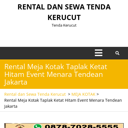
Skip
RENTAL DAN SEWA TENDA
to
KERUCUT
content
Tenda Kerucut
Open
Menu
Rental Meja Kotak Taplak Ketat
Hitam Event Menara Tendean
Jakarta
Rental dan Sewa Tenda Kerucut
>
MEJA KOTAK
>
Rental Meja Kotak Taplak Ketat Hitam Event Menara Tendean
Jakarta