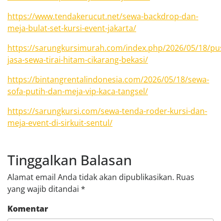
https://www.tendakerucut.net/sewa-backdrop-dan-
meja-bulat-set-kursi-event-jakarta/
https://sarungkursimurah.com/index.php/2026/05/18/pu
jasa-sewa-tirai-hitam-cikarang-bekasi/
https://bintangrentalindonesia.com/2026/05/18/sewa-
sofa-putih-dan-meja-vip-kaca-tangsel/
https://sarungkursi.com/sewa-tenda-roder-kursi-dan-
meja-event-di-sirkuit-sentul/
Tinggalkan Balasan
Alamat email Anda tidak akan dipublikasikan.
Ruas
yang wajib ditandai
*
Komentar