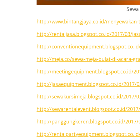
Sewa 
http://www.bintangjaya.co.id/menyewakan-
http://rentaljasa.blogspot.co.id/2017/03/jas
http://conventionequipment.blogspot.co.id
http://meja.co/sewa-meja-bulat-di-acara-
http://meetingequipment.blogspot.co.id/20
http://jasaequipment.blogspot.co.id/2017/0
http://sewakursimeja.blogspot.co.id/2017/0
http://sewarentalevent.blogspot.co.id/201
http://panggungkeren.blogspot.co.id/2017/0
http://rentalpartyequipment.blogspot.co.