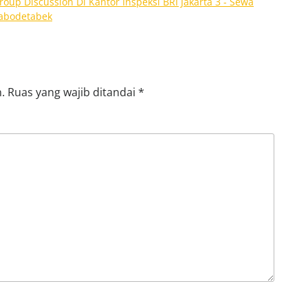
oup Discussion Di Kantor Inspeksi BRI Jakarta 3 - Sewa
 Jabodetabek
.
Ruas yang wajib ditandai
*