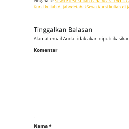
Ping-balik:
Sewa Kursi Kuliah Pada Acara Focus Gr
Kursi kuliah di JabodetabekSewa Kursi kuliah di
Tinggalkan Balasan
Alamat email Anda tidak akan dipublikasikan
Komentar
Nama
*