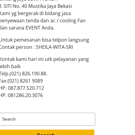
Jl. SITI No. 40 Mustika Jaya Bekasi
Kami yg bergerak di bidang jasa
penyewaan tenda dan ac / cooling Fan
dan sarana EVENT Anda.
Untuk pemesanan bisa telpon langsung
Contak person : SHEILA-WITA-SRI
Kontak kami hari ini utk pelayanan yang
lebih baik
Telp.(021) 826.190.88.
Fax (021) 8261 9089
HP. 087.877.520.712
HP. 081286.20.3076
Search
for: