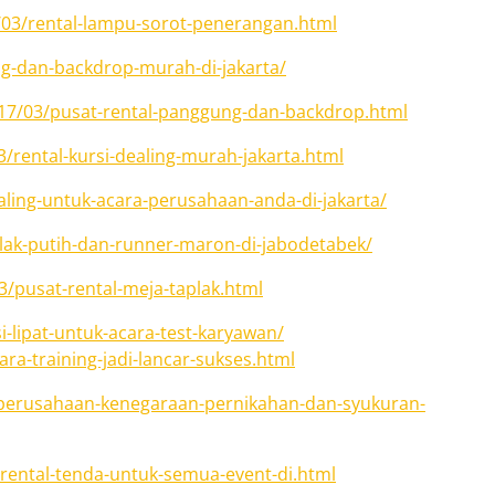
7/03/rental-lampu-sorot-penerangan.html
ng-dan-backdrop-murah-di-jakarta/
017/03/pusat-rental-panggung-dan-backdrop.html
3/rental-kursi-dealing-murah-jakarta.html
aling-untuk-acara-perusahaan-anda-di-jakarta/
lak-putih-dan-runner-maron-di-jabodetabek/
3/pusat-rental-meja-taplak.html
si-lipat-untuk-acara-test-karyawan/
ara-training-jadi-lancar-sukses.html
-perusahaan-kenegaraan-pernikahan-dan-syukuran-
/rental-tenda-untuk-semua-event-di.html