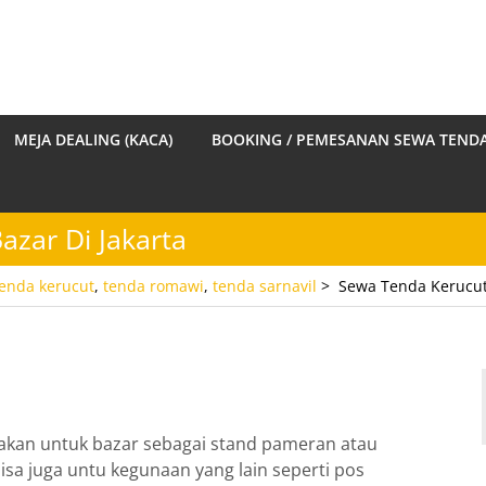
MEJA DEALING (KACA)
BOOKING / PEMESANAN SEWA TEND
azar Di Jakarta
tenda kerucut
,
tenda romawi
,
tenda sarnavil
>
Sewa Tenda Kerucut 
akan untuk bazar sebagai stand pameran atau
a juga untu kegunaan yang lain seperti pos