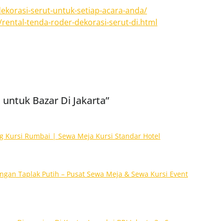
ekorasi-serut-untuk-setiap-acara-anda/
rental-tenda-roder-dekorasi-serut-di.html
untuk Bazar Di Jakarta”
g Kursi Rumbai | Sewa Meja Kursi Standar Hotel
ngan Taplak Putih – Pusat Sewa Meja & Sewa Kursi Event