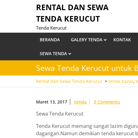
Skip
RENTAL DAN SEWA
to
TENDA KERUCUT
content
Tenda Kerucut
BERANDA
GALERY TENDA
KONTAK
SEWA TENDA
Sewa Tenda Kerucut untuk B
Rental dan Sewa Tenda Kerucut
>
tenda bazar
,
Maret 13, 2017
tenda
3 Comments
Sewa Tenda Kerucut
Tenda Kerucut memang sangat lazim digun
dagangan.Namun demikian tenda kerucut bis