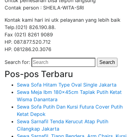
Untuk pemesanan bisa telpon langsung
Contak person : SHEILA-WITA-SRI
Kontak kami hari ini utk pelayanan yang lebih baik
Telp.(021) 826.190.88.
Fax (021) 8261 9089
HP. 087.877.520.712
HP. 081286.20.3076
Search for:
Search
Pos-pos Terbaru
Sewa Sofa Hitam Type Oval Single Jakarta
Sewa Meja Ibm 180x45cm Taplak Putih Ketat
Wisma Danantara
Sewa Sofa Putih Dan Kursi Futura Cover Putih
Ketat Depok
Sewa Sarnafil Tenda Kerucut Atap Putih
Cilangkap Jakarta
Sewa Sarnafil, Tiang Bendera, Arm Chairs, Kursi,