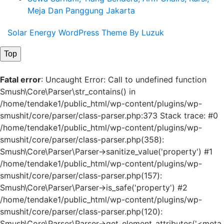
Meja Dan Panggung Jakarta
Solar Energy WordPress Theme By Luzuk
Top
Fatal error
: Uncaught Error: Call to undefined function
Smush\Core\Parser\str_contains() in
/home/tendake1/public_html/wp-content/plugins/wp-
smushit/core/parser/class-parser.php:373 Stack trace: #0
/home/tendake1/public_html/wp-content/plugins/wp-
smushit/core/parser/class-parser.php(358):
Smush\Core\Parser\Parser->sanitize_value('property') #1
/home/tendake1/public_html/wp-content/plugins/wp-
smushit/core/parser/class-parser.php(157):
Smush\Core\Parser\Parser->is_safe('property') #2
/home/tendake1/public_html/wp-content/plugins/wp-
smushit/core/parser/class-parser.php(120):
Smush\Core\Parser\Parser->get_element_attributes('<meta