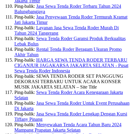
Jakarta Timur
Ping-balik:
Jasa Sewa Tenda Roder Terbaru Tahun 2024
Balungbangjaya
Ping-balik:
Jasa Penyewaan Tenda Roder Termurah Kramat
Jati Jakarta Timur
Ping-balik:
Layanan Jasa Sewa Tenda Roder Murah Di
Tahun 2024 Tangerang
Ping-balik:
Sewa Tenda Roder Garansi Produk Berkualitas
Lebak Bulus
Ping-balik:
Rental Tenda Roder Beragam Ukuran Promo
Akhir Tahun
Ping-balik:
HARGA SEWA TENDA RODER TERBARU
CIGANJUR JAGAKARSA JAKARTA SELATAN - Pusat
Sewa Tenda Roder Indonesia
Ping-balik: SEWA TENDA RODER SET PANGGUNG
DEKORASI TERBARU UNTUK ACARA KONSER
MUSIK JAKARTA SELATAN – Site Title
Ping-balik:
Sewa Tenda Roder Acara Kenegaraan Jakarta
Selatan
Ping-balik:
Jasa Sewa Tenda Roder Untuk Event Perusahaan
Di Jakarta
Ping-balik:
Jasa Sewa Tenda Roder Lengkap Dengan Kursi
Tiffany Pinang
Ping-balik:
Menyewakan Tenda Acara Tahun Baru 2024
Mampang Prapatan Jakarta Selatan