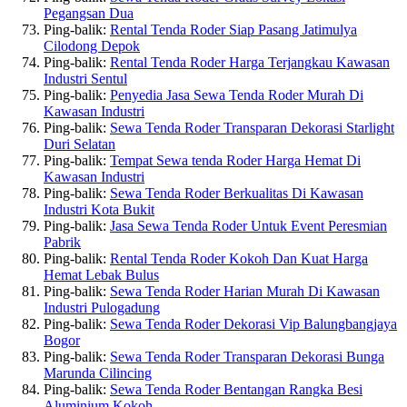
Pegangsan Dua
Ping-balik:
Rental Tenda Roder Siap Pasang Jatimulya
Cilodong Depok
Ping-balik:
Rental Tenda Roder Harga Terjangkau Kawasan
Industri Sentul
Ping-balik:
Penyedia Jasa Sewa Tenda Roder Murah Di
Kawasan Industri
Ping-balik:
Sewa Tenda Roder Transparan Dekorasi Starlight
Duri Selatan
Ping-balik:
Tempat Sewa tenda Roder Harga Hemat Di
Kawasan Industri
Ping-balik:
Sewa Tenda Roder Berkualitas Di Kawasan
Industri Kota Bukit
Ping-balik:
Jasa Sewa Tenda Roder Untuk Event Peresmian
Pabrik
Ping-balik:
Rental Tenda Roder Kokoh Dan Kuat Harga
Hemat Lebak Bulus
Ping-balik:
Sewa Tenda Roder Harian Murah Di Kawasan
Industri Pulogadung
Ping-balik:
Sewa Tenda Roder Dekorasi Vip Balungbangjaya
Bogor
Ping-balik:
Sewa Tenda Roder Transparan Dekorasi Bunga
Marunda Cilincing
Ping-balik:
Sewa Tenda Roder Bentangan Rangka Besi
Aluminium Kokoh