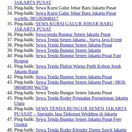
JAKARTA PUSAT
Ping-balik: Sewa Kursi Galur Johar Baru Jakarta Pusat
Ping-balik:
Sewa Kursi Galur Johar Baru Jakarta Pusat
wa/telp. 081282848417
Ping-balik:
SEWA KURSI GALUR JOHAR BARU
JAKARTA PUSAT
Ping-balik:
Sewa tenda Bungur Senen Jakarta Pusat
Ping-balik:
Sewa Tenda Senen Jakarta - Surya Jaya Event
Ping-balik:
Sewa Tenda Bungur Senen Jakarta Pusat
Ping-balik:
Sewa Tenda Bungur Senen Jakarta
Ping-balik:
Sewa Tenda Bungur Senen Jakarta Pusat Fast
Respon
Ping-balik:
Sewa Tenda Plafon Warna Putih Kebon Jeruk
Jakarta Barat
Ping-balik:
Sewa Tenda Bungur Senen Jakarta Pusat
Ping-balik:
Sewa Tenda Bungur Senen Jakarta Pusat | 0818-
08048580 Wa/Tlp
Ping-balik: Sewa Tenda Bungur Senen Jakarta Pusat
Ping-balik:
Sewa Tenda Roder Pejagalan Penjaringan Jakarta
Utara
Ping-balik:
SEWA TENDA BUNGUR SENEN JAKARTA
PUASAT – Spesialis Jasa Dekorasi Wedding di Jakarta
Ping-balik:
Sewa Tenda Bungur Senen Jakarta Pusat Free
Ongkir
Ping-balik:
Sewa Tenda Roder Klender Duren Sawit Jakarta