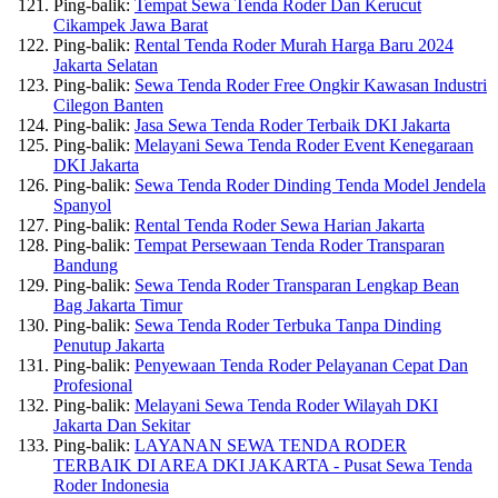
Ping-balik:
Tempat Sewa Tenda Roder Dan Kerucut
Cikampek Jawa Barat
Ping-balik:
Rental Tenda Roder Murah Harga Baru 2024
Jakarta Selatan
Ping-balik:
Sewa Tenda Roder Free Ongkir Kawasan Industri
Cilegon Banten
Ping-balik:
Jasa Sewa Tenda Roder Terbaik DKI Jakarta
Ping-balik:
Melayani Sewa Tenda Roder Event Kenegaraan
DKI Jakarta
Ping-balik:
Sewa Tenda Roder Dinding Tenda Model Jendela
Spanyol
Ping-balik:
Rental Tenda Roder Sewa Harian Jakarta
Ping-balik:
Tempat Persewaan Tenda Roder Transparan
Bandung
Ping-balik:
Sewa Tenda Roder Transparan Lengkap Bean
Bag Jakarta Timur
Ping-balik:
Sewa Tenda Roder Terbuka Tanpa Dinding
Penutup Jakarta
Ping-balik:
Penyewaan Tenda Roder Pelayanan Cepat Dan
Profesional
Ping-balik:
Melayani Sewa Tenda Roder Wilayah DKI
Jakarta Dan Sekitar
Ping-balik:
LAYANAN SEWA TENDA RODER
TERBAIK DI AREA DKI JAKARTA - Pusat Sewa Tenda
Roder Indonesia