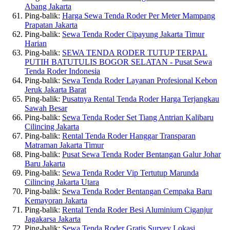
Abang Jakarta
Ping-balik:
Harga Sewa Tenda Roder Per Meter Mampang
Prapatan Jakarta
Ping-balik:
Sewa Tenda Roder Cipayung Jakarta Timur
Harian
Ping-balik:
SEWA TENDA RODER TUTUP TERPAL
PUTIH BATUTULIS BOGOR SELATAN - Pusat Sewa
Tenda Roder Indonesia
Ping-balik:
Sewa Tenda Roder Layanan Profesional Kebon
Jeruk Jakarta Barat
Ping-balik:
Pusatnya Rental Tenda Roder Harga Terjangkau
Sawah Besar
Ping-balik:
Sewa Tenda Roder Set Tiang Antrian Kalibaru
Cilincing Jakarta
Ping-balik:
Rental Tenda Roder Hanggar Transparan
Matraman Jakarta Timur
Ping-balik:
Pusat Sewa Tenda Roder Bentangan Galur Johar
Baru Jakarta
Ping-balik:
Sewa Tenda Roder Vip Tertutup Marunda
Cilincing Jakarta Utara
Ping-balik:
Sewa Tenda Roder Bentangan Cempaka Baru
Kemayoran Jakarta
Ping-balik:
Rental Tenda Roder Besi Aluminium Ciganjur
Jagakarsa Jakarta
Ping-balik:
Sewa Tenda Roder Gratis Survey Lokasi