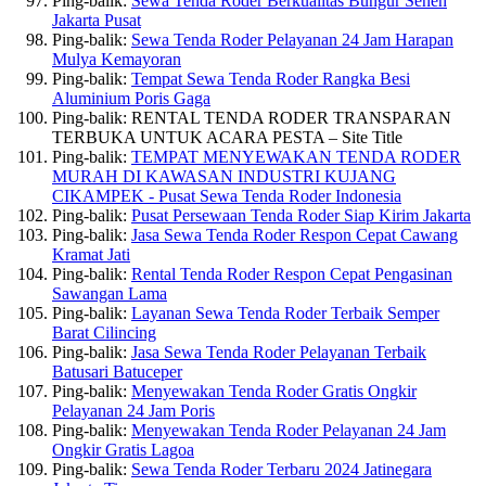
Ping-balik:
Sewa Tenda Roder Berkualitas Bungur Senen
Jakarta Pusat
Ping-balik:
Sewa Tenda Roder Pelayanan 24 Jam Harapan
Mulya Kemayoran
Ping-balik:
Tempat Sewa Tenda Roder Rangka Besi
Aluminium Poris Gaga
Ping-balik: RENTAL TENDA RODER TRANSPARAN
TERBUKA UNTUK ACARA PESTA – Site Title
Ping-balik:
TEMPAT MENYEWAKAN TENDA RODER
MURAH DI KAWASAN INDUSTRI KUJANG
CIKAMPEK - Pusat Sewa Tenda Roder Indonesia
Ping-balik:
Pusat Persewaan Tenda Roder Siap Kirim Jakarta
Ping-balik:
Jasa Sewa Tenda Roder Respon Cepat Cawang
Kramat Jati
Ping-balik:
Rental Tenda Roder Respon Cepat Pengasinan
Sawangan Lama
Ping-balik:
Layanan Sewa Tenda Roder Terbaik Semper
Barat Cilincing
Ping-balik:
Jasa Sewa Tenda Roder Pelayanan Terbaik
Batusari Batuceper
Ping-balik:
Menyewakan Tenda Roder Gratis Ongkir
Pelayanan 24 Jam Poris
Ping-balik:
Menyewakan Tenda Roder Pelayanan 24 Jam
Ongkir Gratis Lagoa
Ping-balik:
Sewa Tenda Roder Terbaru 2024 Jatinegara