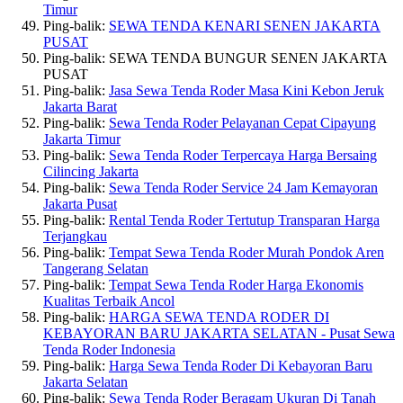
Timur
Ping-balik:
SEWA TENDA KENARI SENEN JAKARTA
PUSAT
Ping-balik: SEWA TENDA BUNGUR SENEN JAKARTA
PUSAT
Ping-balik:
Jasa Sewa Tenda Roder Masa Kini Kebon Jeruk
Jakarta Barat
Ping-balik:
Sewa Tenda Roder Pelayanan Cepat Cipayung
Jakarta Timur
Ping-balik:
Sewa Tenda Roder Terpercaya Harga Bersaing
Cilincing Jakarta
Ping-balik:
Sewa Tenda Roder Service 24 Jam Kemayoran
Jakarta Pusat
Ping-balik:
Rental Tenda Roder Tertutup Transparan Harga
Terjangkau
Ping-balik:
Tempat Sewa Tenda Roder Murah Pondok Aren
Tangerang Selatan
Ping-balik:
Tempat Sewa Tenda Roder Harga Ekonomis
Kualitas Terbaik Ancol
Ping-balik:
HARGA SEWA TENDA RODER DI
KEBAYORAN BARU JAKARTA SELATAN - Pusat Sewa
Tenda Roder Indonesia
Ping-balik:
Harga Sewa Tenda Roder Di Kebayoran Baru
Jakarta Selatan
Ping-balik:
Sewa Tenda Roder Beragam Ukuran Di Tanah