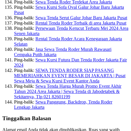
Ping-balik:
Sewa Tenda Roder Terdekat Area Jakarta
Ping-balik:
Sewa Kursi Sofa Oval Galur Johar Baru Jakarta
Pusat
Ping-balik:
Sewa Tenda Serut Galur Johar Baru Jakarta Pusat
Ping-balik:
Rental Tenda Roder Terbaik di area Jakarta Pusat
Ping-balik:
Persewaan Tenda Kerucut Terbaru Mei 2024 Area
Senen Jakarta
Ping-balik:
Rental Tenda Roder Acara Kenegaraan Jakarta
Selatan
Ping-balik:
Jasa Sewa Tenda Roder Murah Rawasari
Cempaka Putih Jakarta
Ping-balik:
Sewa Kursi Futura Dan Tenda Roder Jakarta Fair
2024
Ping-balik:
SEWA TENDA RODER SIAP PASANG
MEMERIAHKAN EVENT BESAR DI JAKARTA | Pusat
Sewa Meja & Sewa Kursi Event Kantor Anda
Ping-balik:
Sewa Tenda Harga Murah Promo Event Akhir
Tahun 2024 Area Jakarta | Sewa Tenda di Jabodetabek &
Sekitarnya, Tlp 021 82601199
Ping-balik:
Sewa Panggung, Backdrop, Tenda Roder
Lengkap Jakarta
Tinggalkan Balasan
Alamat email Anda tidak akan dipublikasikan.
Ruas yang wajib