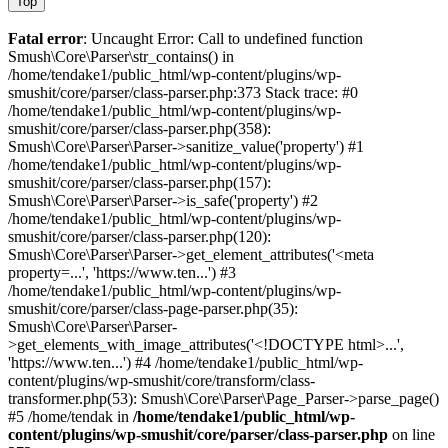
Top
Fatal error
: Uncaught Error: Call to undefined function
Smush\Core\Parser\str_contains() in
/home/tendake1/public_html/wp-content/plugins/wp-
smushit/core/parser/class-parser.php:373 Stack trace: #0
/home/tendake1/public_html/wp-content/plugins/wp-
smushit/core/parser/class-parser.php(358):
Smush\Core\Parser\Parser->sanitize_value('property') #1
/home/tendake1/public_html/wp-content/plugins/wp-
smushit/core/parser/class-parser.php(157):
Smush\Core\Parser\Parser->is_safe('property') #2
/home/tendake1/public_html/wp-content/plugins/wp-
smushit/core/parser/class-parser.php(120):
Smush\Core\Parser\Parser->get_element_attributes('<meta
property=...', 'https://www.ten...') #3
/home/tendake1/public_html/wp-content/plugins/wp-
smushit/core/parser/class-page-parser.php(35):
Smush\Core\Parser\Parser-
>get_elements_with_image_attributes('<!DOCTYPE html>...',
'https://www.ten...') #4 /home/tendake1/public_html/wp-
content/plugins/wp-smushit/core/transform/class-
transformer.php(53): Smush\Core\Parser\Page_Parser->parse_page()
#5 /home/tendak in
/home/tendake1/public_html/wp-
content/plugins/wp-smushit/core/parser/class-parser.php
on line