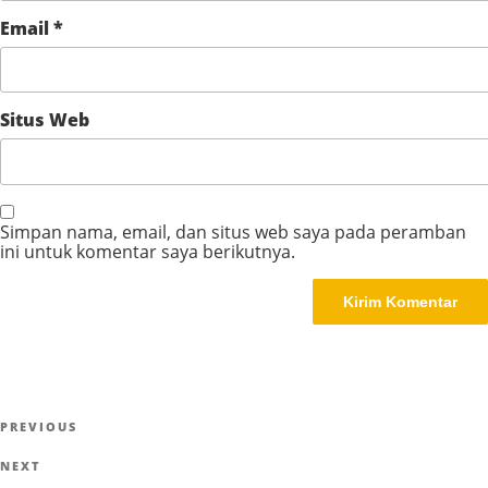
Email
*
Situs Web
Simpan nama, email, dan situs web saya pada peramban
ini untuk komentar saya berikutnya.
Navigasi
Previous
PREVIOUS
pos
Post
Next
NEXT
Post