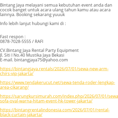
Bintang Jaya melayani semua kebutuhan event anda dan
cocok banget untuk acara ulang tahun kamu atau acara
lainnya. Booking sekarang yuuuk
Info lebih lanjut hubungi kami di :
Fast respon :
0878-7028-5555 / RAFI
CV.Bintang Jaya Rental Party Equipment
Jl. Siti I No.40 Mustika Jaya Bekasi
E-mail. bintangjaya75@yahoo.com
https://bintangjaya.rentals/2026/07/01/sewa-new-arm-
chirs-vip-jakarta/
https://www.tendakerucut.net/sewa-tenda-roder-lengkap-
area-cikarang/
https://sarungkursimurah.com/index.php/2026/07/01/sewa
sofa-oval-warna-hitam-event-hk-tower-jakarta/
https://bintangrentalindonesia.com/2026/07/01/rental-
black-curtain-jakarta/