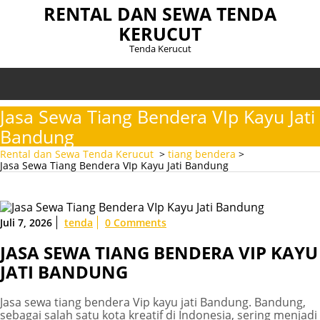
Skip
RENTAL DAN SEWA TENDA
to
KERUCUT
content
Tenda Kerucut
Jasa Sewa Tiang Bendera VIp Kayu Jati
Bandung
Rental dan Sewa Tenda Kerucut
>
tiang bendera
>
Jasa Sewa Tiang Bendera VIp Kayu Jati Bandung
Juli 7, 2026
tenda
0 Comments
JASA SEWA TIANG BENDERA VIP KAYU
JATI BANDUNG
Jasa sewa tiang bendera Vip kayu jati Bandung. Bandung,
sebagai salah satu kota kreatif di Indonesia, sering menjadi