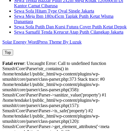
Sewa Tenda Bazzar Putih 2x2m Meja Kotak 120x60cm Di
Kantor Camat Cibarusa
Sewa Sofa Hitam Type Oval Single Jakarta
Sewa Meja Ibm 180x45cm Taplak Putih Ketat Wisma
Danantara
Sewa Sofa Putih Dan Kursi Futura Cover Putih Ketat Depok
Sewa Sarnafil Tenda Kerucut Atap Putih Cilangkap Jakarta
Solar Energy WordPress Theme By Luzuk
Top
Fatal error
: Uncaught Error: Call to undefined function
Smush\Core\Parser\str_contains() in
/home/tendake1/public_html/wp-content/plugins/wp-
smushit/core/parser/class-parser.php:373 Stack trace: #0
/home/tendake1/public_html/wp-content/plugins/wp-
smushit/core/parser/class-parser.php(358):
Smush\Core\Parser\Parser->sanitize_value('property') #1
/home/tendake1/public_html/wp-content/plugins/wp-
smushit/core/parser/class-parser.php(157):
Smush\Core\Parser\Parser->is_safe('property') #2
/home/tendake1/public_html/wp-content/plugins/wp-
smushit/core/parser/class-parser.php(120):
Smush\Core\Parser\Parser->get_element_attributes('<meta