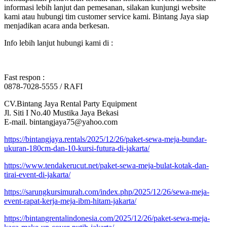
informasi lebih lanjut dan pemesanan, silakan kunjungi website
kami atau hubungi tim customer service kami. Bintang Jaya siap
menjadikan acara anda berkesan.
Info lebih lanjut hubungi kami di :
Fast respon :
0878-7028-5555 / RAFI
CV.Bintang Jaya Rental Party Equipment
Jl. Siti I No.40 Mustika Jaya Bekasi
E-mail. bintangjaya75@yahoo.com
https://bintangjaya.rentals/2025/12/26/paket-sewa-meja-bundar-
ukuran-180cm-dan-10-kursi-futura-di-jakarta/
https://www.tendakerucut.net/paket-sewa-meja-bulat-kotak-dan-
tirai-event-di-jakarta/
https://sarungkursimurah.com/index.php/2025/12/26/sewa-meja-
event-rapat-kerja-meja-ibm-hitam-jakarta/
https://bintangrentalindonesia.com/2025/12/26/paket-sewa-meja-