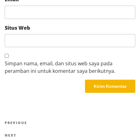
Situs Web
Simpan nama, email, dan situs web saya pada
peramban ini untuk komentar saya berikutnya.
Navigasi
Previous
PREVIOUS
pos
Post
Next
NEXT