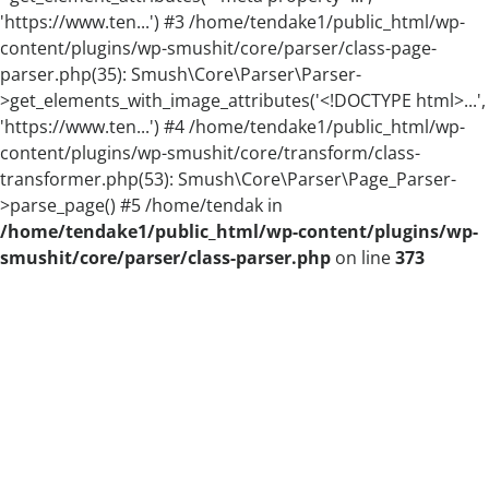
'https://www.ten...') #3 /home/tendake1/public_html/wp-
content/plugins/wp-smushit/core/parser/class-page-
parser.php(35): Smush\Core\Parser\Parser-
>get_elements_with_image_attributes('<!DOCTYPE html>...',
'https://www.ten...') #4 /home/tendake1/public_html/wp-
content/plugins/wp-smushit/core/transform/class-
transformer.php(53): Smush\Core\Parser\Page_Parser-
>parse_page() #5 /home/tendak in
/home/tendake1/public_html/wp-content/plugins/wp-
smushit/core/parser/class-parser.php
on line
373