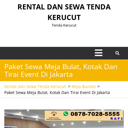
Skip
RENTAL DAN SEWA TENDA
to
KERUCUT
content
Tenda Kerucut
Open
Menu
Paket Sewa Meja Bulat, Kotak Dan
Tirai Event Di Jakarta
Rental dan Sewa Tenda Kerucut
>
Meja Bundar
>
Paket Sewa Meja Bulat, Kotak Dan Tirai Event Di Jakarta