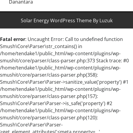
Danantara
Solar Energy WordPress Theme By Luzuk
Fatal error
: Uncaught Error: Call to undefined function
Smush\Core\Parser\str_contains() in
/home/tendake1/public_html/wp-content/plugins/wp-
smushit/core/parser/class-parser.php:373 Stack trace: #0
/home/tendake1/public_html/wp-content/plugins/wp-
smushit/core/parser/class-parser.php(358):
Smush\Core\Parser\Parser->sanitize_value('property') #1
/home/tendake1/public_html/wp-content/plugins/wp-
smushit/core/parser/class-parser.php(157):
Smush\Core\Parser\Parser->is_safe('property') #2
/home/tendake1/public_html/wp-content/plugins/wp-
smushit/core/parser/class-parser.php(120):
Smush\Core\Parser\Parser-
>get_element_attributes('<meta property=...',