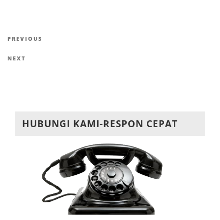
Navigasi
Previous
PREVIOUS
pos
Post
Next
NEXT
Post
HUBUNGI KAMI-RESPON CEPAT