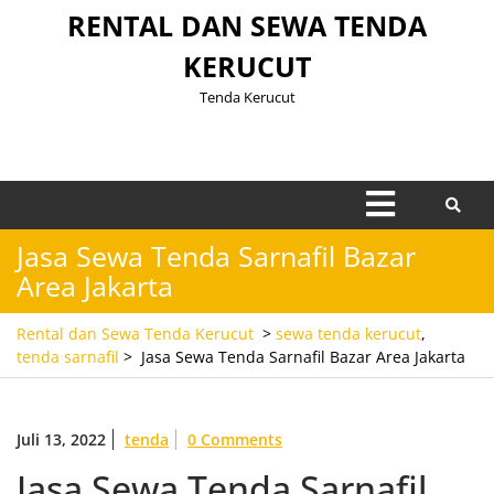
Skip
RENTAL DAN SEWA TENDA
to
KERUCUT
content
Tenda Kerucut
Open
Menu
Jasa Sewa Tenda Sarnafil Bazar
Area Jakarta
Rental dan Sewa Tenda Kerucut
>
sewa tenda kerucut
,
tenda sarnafil
>
Jasa Sewa Tenda Sarnafil Bazar Area Jakarta
Juli 13, 2022
tenda
0 Comments
Jasa Sewa Tenda Sarnafil