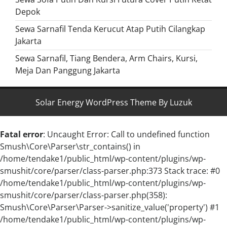
Depok
Sewa Sarnafil Tenda Kerucut Atap Putih Cilangkap
Jakarta
Sewa Sarnafil, Tiang Bendera, Arm Chairs, Kursi,
Meja Dan Panggung Jakarta
Solar Energy WordPress Theme By Luzuk
Fatal error
: Uncaught Error: Call to undefined function
Smush\Core\Parser\str_contains() in
/home/tendake1/public_html/wp-content/plugins/wp-
smushit/core/parser/class-parser.php:373 Stack trace: #0
/home/tendake1/public_html/wp-content/plugins/wp-
smushit/core/parser/class-parser.php(358):
Smush\Core\Parser\Parser->sanitize_value('property') #1
/home/tendake1/public_html/wp-content/plugins/wp-