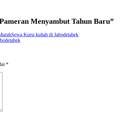
t Pameran Menyambut Tahun Baru”
urahSewa Kursi kuliah di Jabodetabek
bodetabek
dai
*