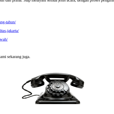
ih dan prima. Siap melayani semua jenis acara, dengan proses pengirim
ang-tahun/
tas-jakarta/
ewah/
ami sekarang juga.