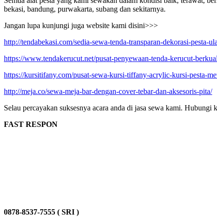
Semua alat pesta yang kami sewakan dalam kondisi baik, terawat, bers
bekasi, bandung, purwakarta, subang dan sekitarnya.
Jangan lupa kunjungi juga website kami disini>>>
http://tendabekasi.com/sedia-sewa-tenda-transparan-dekorasi-pesta-ul
https://www.tendakerucut.net/pusat-penyewaan-tenda-kerucut-berkuali
https://kursitifany.com/pusat-sewa-kursi-tiffany-acrylic-kursi-pesta-m
http://meja.co/sewa-meja-bar-dengan-cover-tebar-dan-aksesoris-pita/
Selau percayakan suksesnya acara anda di jasa sewa kami. Hubungi k
FAST RESPON
0878-8537-7555 ( SRI )