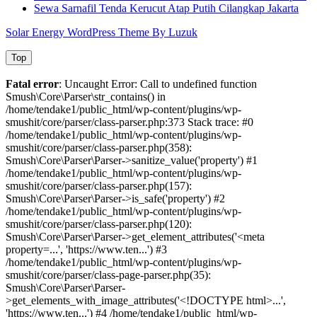
Sewa Sarnafil Tenda Kerucut Atap Putih Cilangkap Jakarta
Solar Energy WordPress Theme By Luzuk
Top
Fatal error
: Uncaught Error: Call to undefined function
Smush\Core\Parser\str_contains() in
/home/tendake1/public_html/wp-content/plugins/wp-
smushit/core/parser/class-parser.php:373 Stack trace: #0
/home/tendake1/public_html/wp-content/plugins/wp-
smushit/core/parser/class-parser.php(358):
Smush\Core\Parser\Parser->sanitize_value('property') #1
/home/tendake1/public_html/wp-content/plugins/wp-
smushit/core/parser/class-parser.php(157):
Smush\Core\Parser\Parser->is_safe('property') #2
/home/tendake1/public_html/wp-content/plugins/wp-
smushit/core/parser/class-parser.php(120):
Smush\Core\Parser\Parser->get_element_attributes('<meta
property=...', 'https://www.ten...') #3
/home/tendake1/public_html/wp-content/plugins/wp-
smushit/core/parser/class-page-parser.php(35):
Smush\Core\Parser\Parser-
>get_elements_with_image_attributes('<!DOCTYPE html>...',
'https://www.ten...') #4 /home/tendake1/public_html/wp-