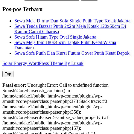
Pos-pos Terbaru
Sewa Meja Dirmy Dan Sofa Single Putih Type Kotak Jakarta
Sewa Tenda Bazzar Putih 2x2m Meja Kotak 120x60cm Di
Kantor Camat Cibarusa
Sewa Sofa Hitam Type Oval Single Jakarta
Sewa Meja Ibm 180x45cm Taplak Putih Ketat Wisma
Danantara
Sewa Sofa Putih Dan Kursi Futura Cover Putih Ketat Depok
Solar Energy WordPress Theme By Luzuk
Top
Fatal error
: Uncaught Error: Call to undefined function
Smush\Core\Parser\str_contains() in
/home/tendake1/public_html/wp-content/plugins/wp-
smushit/core/parser/class-parser.php:373 Stack trace: #0
/home/tendake1/public_html/wp-content/plugins/wp-
smushit/core/parser/class-parser.php(358):
Smush\Core\Parser\Parser->sanitize_value('property') #1
/home/tendake1/public_html/wp-content/plugins/wp-
smushit/core/parser/class-parser.php(157):
Smush\Core\Parser\Parser->is_safe('property') #2