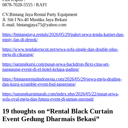
0878-7028-5555 / RAFI
CV.Bintang Jaya Rental Party Equipment
Jl. Siti I No.40 Mustika Jaya Bekasi
E-mail. bintangjaya75@yahoo.com
https://bintangjaya.rentals/2026/05/29/paket-sewa-tenda-karpet-dan-
misty-fan-di-depok/
https://www.tendakerucut.net/sewa-sofa-single-dan-double-plus-
meja-di-cikarang/
https://sarungkursi.com/pusat-sewa-backdrop-flexi-cina-set-
panggung-event-di-el-hotel-kelapa-gading/
https://bintangrentalindonesia.com/2026/05/29/sewa-meja-dealing-
dan-kursi-scramble-event-bsd-tangerang/
https://sarungkursimurah.com/index.php/2026/05/22/pusat-sewa-
sofa-oval-meja-dan-futura-event-di-taman-suropati/
19 thoughts on “Rental Black Curtain
Event Gedung Dharmais Bekasi”