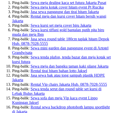
Ping-balik:
Sewa meja dealing kaca set futura Jakarta Pusat
Ping-balik:
Sewa meja kotak cover hitam event Pt Rucika
Ping-balik:
Jasa sewa panggung dan tirai hitam Jakarta
Ping-balik:
Rental meja dan kursi cover hitam bersih wangi
Jakarta
Ping-balik:
Sewa kursi set meja cover biru Jakarta
Ping-balik:
Sewa kursi tiffani gold bantalan putih pita biru
muda dan meja Ibm
Ping-balik:
Jasa sewa round table 180cm taplak hitam Depok
Hub. 0878-7028-5555
Ping-balik:
Sewa mini garden dan panggung event di Artotel
Grandwisata
Ping-balik:
Sewa tenda plafon, tenda bazar dan meja kotak set
kursi futura
Ping-balik:
Sewa meja dan bangku taman kaki silang Jakarta
Ping-balik:
Rental tirai hitam bahan lotto Jaksel
Ping-balik:
Jasa sewa bak atau tong sampah plastik HDPE
Jakarta
Ping-balik:
Rental Vip chairs Jakarta Hub. 0878-7028-5555
Ping-balik:
Sewa tenda serut dan round table set kursi di
Lebak Bulus Jakarta
Ping-balik:
Sewa sofa dan meja Vip kaca event Lippo
Kuningan Jaksel
Ping-balik:
Rental sewa backdrop photoboth lampu sportlight
di Jakarta