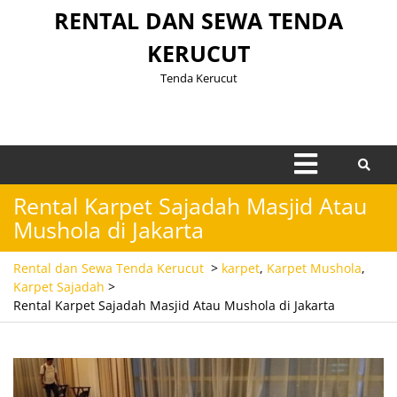
Skip
RENTAL DAN SEWA TENDA
to
KERUCUT
content
Tenda Kerucut
Open
Menu
Rental Karpet Sajadah Masjid Atau
Mushola di Jakarta
Rental dan Sewa Tenda Kerucut
>
karpet
,
Karpet Mushola
,
Karpet Sajadah
>
Rental Karpet Sajadah Masjid Atau Mushola di Jakarta