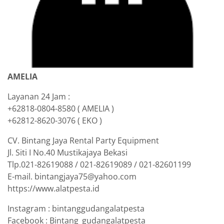
AMELIA
Layanan 24 Jam :
+62818-0804-8580 ( AMELIA )
+62812-8620-3076 ( EKO )
CV. Bintang Jaya Rental Party Equipment
Jl. Siti I No.40 Mustikajaya Bekasi
Tlp.021-82619088 / 021-82619089 / 021-82601199
E-mail. bintangjaya75@yahoo.com
https://www.alatpesta.id
Instagram : bintanggudangalatpesta
Facebook : Bintang_gudangalatpesta