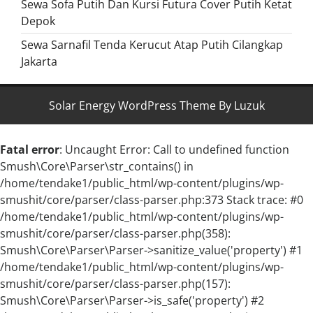
Sewa Sofa Putih Dan Kursi Futura Cover Putih Ketat
Depok
Sewa Sarnafil Tenda Kerucut Atap Putih Cilangkap
Jakarta
Solar Energy WordPress Theme By Luzuk
Fatal error
: Uncaught Error: Call to undefined function
Smush\Core\Parser\str_contains() in
/home/tendake1/public_html/wp-content/plugins/wp-
smushit/core/parser/class-parser.php:373 Stack trace: #0
/home/tendake1/public_html/wp-content/plugins/wp-
smushit/core/parser/class-parser.php(358):
Smush\Core\Parser\Parser->sanitize_value('property') #1
/home/tendake1/public_html/wp-content/plugins/wp-
smushit/core/parser/class-parser.php(157):
Smush\Core\Parser\Parser->is_safe('property') #2