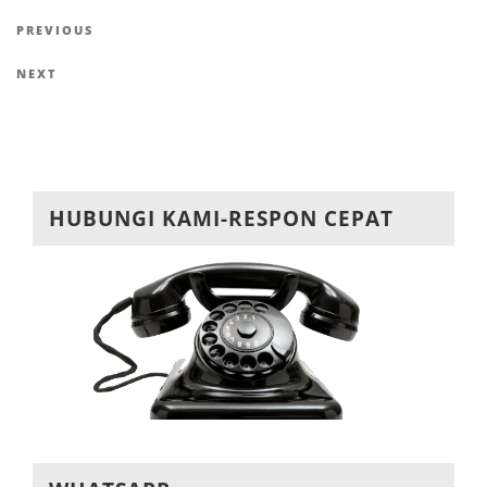
Navigasi
Previous
PREVIOUS
pos
Post
Next
NEXT
Post
HUBUNGI KAMI-RESPON CEPAT