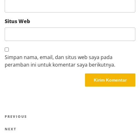
Situs Web
Simpan nama, email, dan situs web saya pada
peramban ini untuk komentar saya berikutnya.
Navigasi
Previous
PREVIOUS
pos
Post
Next
NEXT
Post