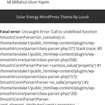
Mi Miftahul Ulum Yapim
Solar Energy WordPress Theme By Luzuk
Fatal error
: Uncaught Error: Call to undefined function
Smush\Core\Parser\str_contains() in
/home/tendake1/public_html/wp-content/plugins/wp-
smushit/core/parser/class-parser.php:373 Stack trace: #0
/home/tendake1/public_html/wp-content/plugins/wp-
smushit/core/parser/class-parser.php(358):
Smush\Core\Parser\Parser->sanitize_value('property') #1
/home/tendake1/public_html/wp-content/plugins/wp-
smushit/core/parser/class-parser.php(157):
Smush\Core\Parser\Parser->is_safe('property') #2
/home/tendake1/public_html/wp-content/plugins/wp-
smushit/core/parser/class-parser.php(120):
Smush\Core\Parser\Parser-
>get_element_attributes('<meta property=...',