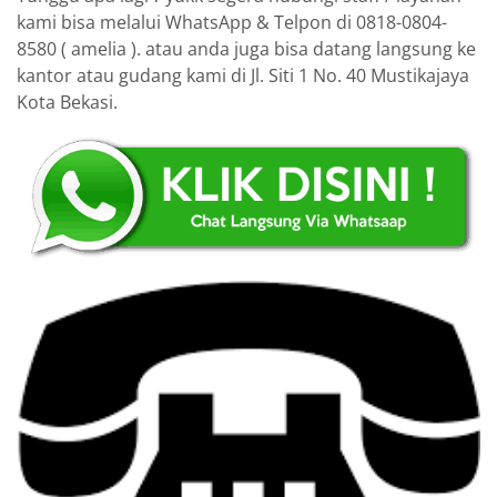
kami bisa melalui WhatsApp & Telpon di 0818-0804-
8580 ( amelia ). atau anda juga bisa datang langsung ke
kantor atau gudang kami di Jl. Siti 1 No. 40 Mustikajaya
Kota Bekasi.