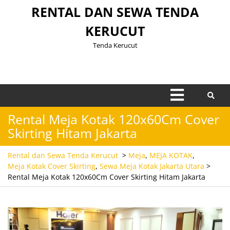
Skip
RENTAL DAN SEWA TENDA
to
KERUCUT
content
Tenda Kerucut
Open
Menu
Rental Meja Kotak 120x60Cm Cover
Skirting Hitam Jakarta
Rental dan Sewa Tenda Kerucut
>
Meja
,
MEJA KOTAK
,
Meja Kotak Cover Skirting
,
Sewa Meja Kotak Jakarta Utara
>
Rental Meja Kotak 120x60Cm Cover Skirting Hitam Jakarta