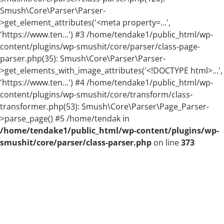
Smush\Core\Parser\Parser-
>get_element_attributes('<meta property=...',
'https://www.ten...') #3 /home/tendake1/public_html/wp-
content/plugins/wp-smushit/core/parser/class-page-
parser.php(35): Smush\Core\Parser\Parser-
>get_elements_with_image_attributes('<!DOCTYPE html>...',
'https://www.ten...') #4 /home/tendake1/public_html/wp-
content/plugins/wp-smushit/core/transform/class-
transformer.php(53): Smush\Core\Parser\Page_Parser-
>parse_page() #5 /home/tendak in
/home/tendake1/public_html/wp-content/plugins/wp-
smushit/core/parser/class-parser.php
on line
373