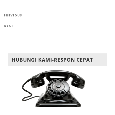
Navigasi
Previous
PREVIOUS
pos
Post
Next
NEXT
Post
HUBUNGI KAMI-RESPON CEPAT