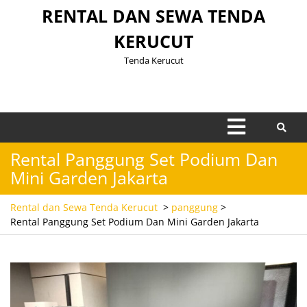
Skip
RENTAL DAN SEWA TENDA
to
KERUCUT
content
Tenda Kerucut
Open
Menu
Rental Panggung Set Podium Dan
Mini Garden Jakarta
Rental dan Sewa Tenda Kerucut
>
panggung
>
Rental Panggung Set Podium Dan Mini Garden Jakarta