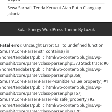
Sewa Sarnafil Tenda Kerucut Atap Putih Cilangkap
Jakarta
Solar Energy WordPress Theme By Luzuk
Fatal error
: Uncaught Error: Call to undefined function
Smush\Core\Parser\str_contains() in
/home/tendake1/public_html/wp-content/plugins/wp-
smushit/core/parser/class-parser.php:373 Stack trace: #0
/home/tendake1/public_html/wp-content/plugins/wp-
smushit/core/parser/class-parser.php(358):
Smush\Core\Parser\Parser->sanitize_value('property') #1
/home/tendake1/public_html/wp-content/plugins/wp-
smushit/core/parser/class-parser.php(157):
Smush\Core\Parser\Parser->is_safe('property') #2
/home/tendake1/public_html/wp-content/plugins/wp-
smushit/core/parser/class-parser.php(120):