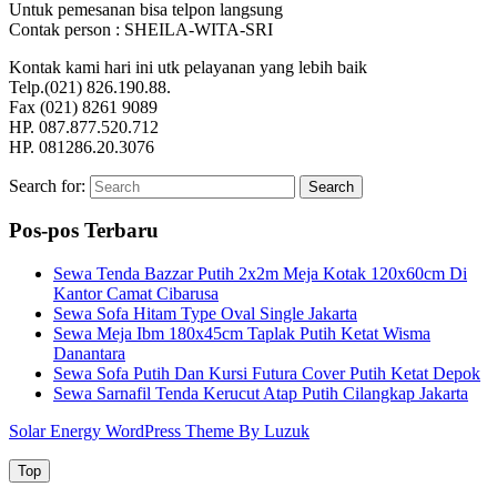
Untuk pemesanan bisa telpon langsung
Contak person : SHEILA-WITA-SRI
Kontak kami hari ini utk pelayanan yang lebih baik
Telp.(021) 826.190.88.
Fax (021) 8261 9089
HP. 087.877.520.712
HP. 081286.20.3076
Search for:
Search
Pos-pos Terbaru
Sewa Tenda Bazzar Putih 2x2m Meja Kotak 120x60cm Di
Kantor Camat Cibarusa
Sewa Sofa Hitam Type Oval Single Jakarta
Sewa Meja Ibm 180x45cm Taplak Putih Ketat Wisma
Danantara
Sewa Sofa Putih Dan Kursi Futura Cover Putih Ketat Depok
Sewa Sarnafil Tenda Kerucut Atap Putih Cilangkap Jakarta
Solar Energy WordPress Theme By Luzuk
Top