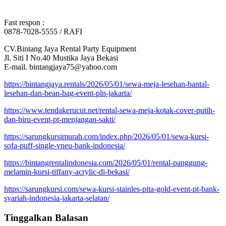
Fast respon :
0878-7028-5555 / RAFI
CV.Bintang Jaya Rental Party Equipment
Jl. Siti I No.40 Mustika Jaya Bekasi
E-mail. bintangjaya75@yahoo.com
https://bintangjaya.rentals/2026/05/01/sewa-meja-lesehan-bantal-
lesehan-dan-bean-bag-event-pln-jakarta/
https://www.tendakerucut.net/rental-sewa-meja-kotak-cover-putih-
dan-biru-event-pt-menjangan-sakti/
https://sarungkursimurah.com/index.php/2026/05/01/sewa-kursi-
sofa-puff-single-vneu-bank-indonesia/
https://bintangrentalindonesia.com/2026/05/01/rental-panggung-
melamin-kursi-tiffany-acrylic-di-bekasi/
https://sarungkursi.com/sewa-kursi-stainles-pita-gold-event-pt-bank-
syariah-indonesia-jakarta-selatan/
Tinggalkan Balasan