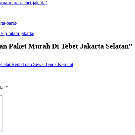
rna-murah-tebet-jakarta/
ta-barat/
-vip-hitam-jakarta/
n Paket Murah Di Tebet Jakarta Selatan”
SelatanRental dan Sewa Tenda Kerucut
dai
*