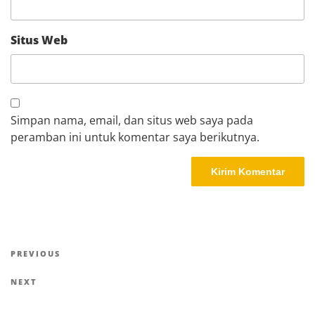
Situs Web
Simpan nama, email, dan situs web saya pada
peramban ini untuk komentar saya berikutnya.
Navigasi
Previous
PREVIOUS
pos
Post
Next
NEXT
Post