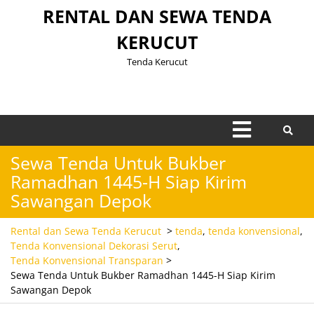
Skip
RENTAL DAN SEWA TENDA
to
KERUCUT
content
Tenda Kerucut
Open
Menu
Sewa Tenda Untuk Bukber
Ramadhan 1445-H Siap Kirim
Sawangan Depok
Rental dan Sewa Tenda Kerucut
>
tenda
,
tenda konvensional
,
Tenda Konvensional Dekorasi Serut
,
Tenda Konvensional Transparan
>
Sewa Tenda Untuk Bukber Ramadhan 1445-H Siap Kirim
Sawangan Depok