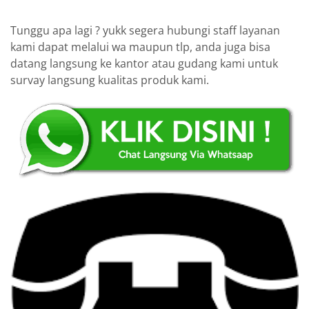
Tunggu apa lagi ? yukk segera hubungi staff layanan
kami dapat melalui wa maupun tlp, anda juga bisa
datang langsung ke kantor atau gudang kami untuk
survay langsung kualitas produk kami.