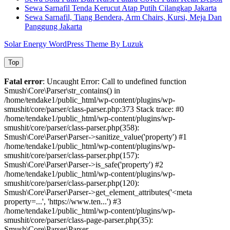
Sewa Sarnafil Tenda Kerucut Atap Putih Cilangkap Jakarta
Sewa Sarnafil, Tiang Bendera, Arm Chairs, Kursi, Meja Dan
Panggung Jakarta
Solar Energy WordPress Theme By Luzuk
Top
Fatal error
: Uncaught Error: Call to undefined function
Smush\Core\Parser\str_contains() in
/home/tendake1/public_html/wp-content/plugins/wp-
smushit/core/parser/class-parser.php:373 Stack trace: #0
/home/tendake1/public_html/wp-content/plugins/wp-
smushit/core/parser/class-parser.php(358):
Smush\Core\Parser\Parser->sanitize_value('property') #1
/home/tendake1/public_html/wp-content/plugins/wp-
smushit/core/parser/class-parser.php(157):
Smush\Core\Parser\Parser->is_safe('property') #2
/home/tendake1/public_html/wp-content/plugins/wp-
smushit/core/parser/class-parser.php(120):
Smush\Core\Parser\Parser->get_element_attributes('<meta
property=...', 'https://www.ten...') #3
/home/tendake1/public_html/wp-content/plugins/wp-
smushit/core/parser/class-page-parser.php(35):
Smush\Core\Parser\Parser-