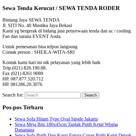
Sewa Tenda Kerucut / SEWA TENDA RODER
Bintang Jaya SEWA TENDA
Jl. SITI No. 40 Mustika Jaya Bekasi
Kami yg bergerak di bidang jasa penyewaan tenda dan ac / cooling
Fan dan sarana EVENT Anda.
Untuk pemesanan bisa telpon langsung
Contak person : SHEILA-WITA-SRI
Kontak kami hari ini utk pelayanan yang lebih baik
Telp.(021) 826.190.88.
Fax (021) 8261 9089
HP. 087.877.520.712
HP. 081286.20.3076
Search for:
Search
Pos-pos Terbaru
Sewa Sofa Hitam Type Oval Single Jakarta
Sewa Meja Ibm 180x45cm Taplak Putih Ketat Wisma
Danantara
Sewa Sofa Putih Dan Kursi Futura Cover Putih Ketat Depok