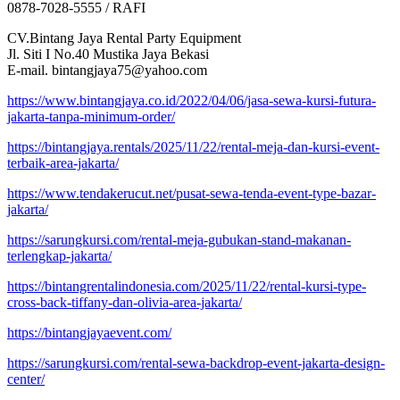
0878-7028-5555 / RAFI
CV.Bintang Jaya Rental Party Equipment
Jl. Siti I No.40 Mustika Jaya Bekasi
E-mail. bintangjaya75@yahoo.com
https://www.bintangjaya.co.id/2022/04/06/jasa-sewa-kursi-futura-
jakarta-tanpa-minimum-order/
https://bintangjaya.rentals/2025/11/22/rental-meja-dan-kursi-event-
terbaik-area-jakarta/
https://www.tendakerucut.net/pusat-sewa-tenda-event-type-bazar-
jakarta/
https://sarungkursi.com/rental-meja-gubukan-stand-makanan-
terlengkap-jakarta/
https://bintangrentalindonesia.com/2025/11/22/rental-kursi-type-
cross-back-tiffany-dan-olivia-area-jakarta/
https://bintangjayaevent.com/
https://sarungkursi.com/rental-sewa-backdrop-event-jakarta-design-
center/