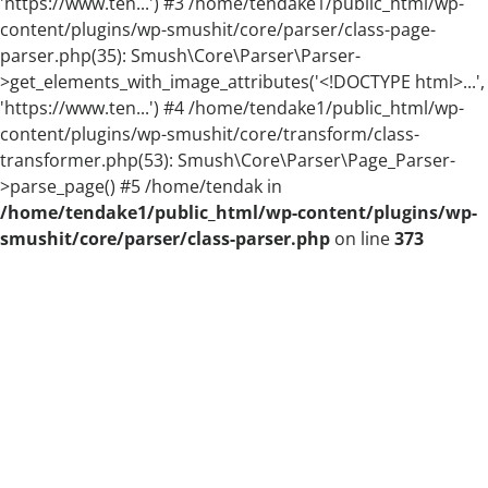
'https://www.ten...') #3 /home/tendake1/public_html/wp-
content/plugins/wp-smushit/core/parser/class-page-
parser.php(35): Smush\Core\Parser\Parser-
>get_elements_with_image_attributes('<!DOCTYPE html>...',
'https://www.ten...') #4 /home/tendake1/public_html/wp-
content/plugins/wp-smushit/core/transform/class-
transformer.php(53): Smush\Core\Parser\Page_Parser-
>parse_page() #5 /home/tendak in
/home/tendake1/public_html/wp-content/plugins/wp-
smushit/core/parser/class-parser.php
on line
373