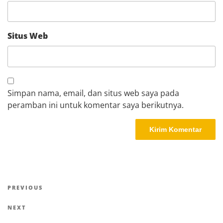
Situs Web
Simpan nama, email, dan situs web saya pada
peramban ini untuk komentar saya berikutnya.
Navigasi
Previous
PREVIOUS
pos
Post
Next
NEXT
Post