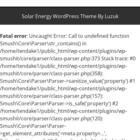
Solar Energy WordPress Theme By Luzuk
Fatal error
: Uncaught Error: Call to undefined function
Smush\Core\Parser\str_contains() in
/home/tendake1/public_html/wp-content/plugins/wp-
smushit/core/parser/class-parser.php:373 Stack trace: #0
/home/tendake1/public_html/wp-content/plugins/wp-
smushit/core/parser/class-parser.php(358):
Smush\Core\Parser\Parser->sanitize_value('property') #1
/home/tendake1/public_html/wp-content/plugins/wp-
smushit/core/parser/class-parser.php(157):
Smush\Core\Parser\Parser->is_safe('property') #2
/home/tendake1/public_html/wp-content/plugins/wp-
smushit/core/parser/class-parser.php(120):
Smush\Core\Parser\Parser-
>get_element_attributes('<meta property=...',