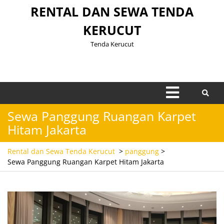
Skip
RENTAL DAN SEWA TENDA
to
KERUCUT
content
Tenda Kerucut
Open
Menu
Sewa Panggung Ruangan Karpet
Hitam Jakarta
Rental dan Sewa Tenda Kerucut
>
panggung
>
Sewa Panggung Ruangan Karpet Hitam Jakarta